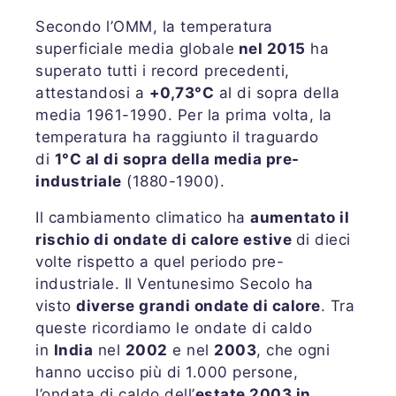
Secondo l’OMM, la temperatura
superficiale media globale
nel 2015
ha
superato tutti i record precedenti,
attestandosi a
+0,73°C
al di sopra della
media 1961-1990. Per la prima volta, la
temperatura ha raggiunto il traguardo
di
1°C al di sopra della media pre-
industriale
(1880-1900).
Il cambiamento climatico ha
aumentato il
rischio di ondate di calore estive
di dieci
volte rispetto a quel periodo pre-
industriale. Il Ventunesimo Secolo ha
visto
diverse grandi ondate di calore
. Tra
queste ricordiamo le ondate di caldo
in
India
nel
2002
e nel
2003
, che ogni
hanno ucciso più di 1.000 persone,
l’ondata di caldo dell’
estate 2003 in