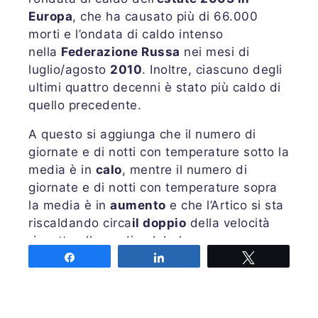
Europa
, che ha causato più di 66.000
morti e l’ondata di caldo intenso
nella
Federazione Russa
nei mesi di
luglio/agosto
2010
. Inoltre, ciascuno degli
ultimi quattro decenni è stato più caldo di
quello precedente.
A questo si aggiunga che il numero di
giornate e di notti con temperature sotto la
media è in
calo
, mentre il numero di
giornate e di notti con temperature sopra
la media è in
aumento
e che l’Artico si sta
riscaldando circa
il doppio
della velocità
rispetto alla media globale.
Share
Share
Tweet
Secondo qualcuno tutto questo è
catastrofismo. Purtroppo invece questa è
la
realtà
e la Giornata Mondiale della