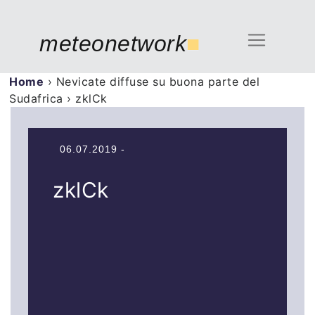
meteonetwork
■
Home
›
Nevicate diffuse su buona parte del
Sudafrica
›
zklCk
06.07.2019 -
zklCk