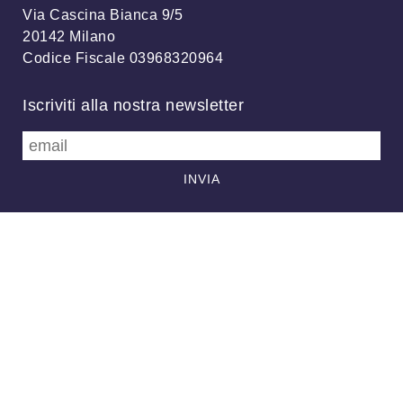
Via Cascina Bianca 9/5
20142 Milano
Codice Fiscale 03968320964
Iscriviti alla nostra newsletter
info@meteonetwork.it
Follow us
/
FB
TW
Always looking at the sky