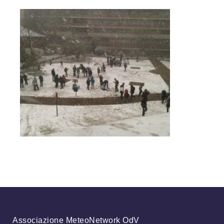
Associazione MeteoNetwork OdV