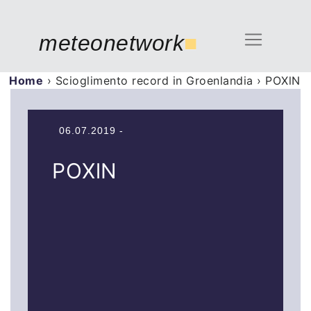
meteonetwork
■
Home
›
Scioglimento record in Groenlandia
›
POXlN
06.07.2019 -
POXlN