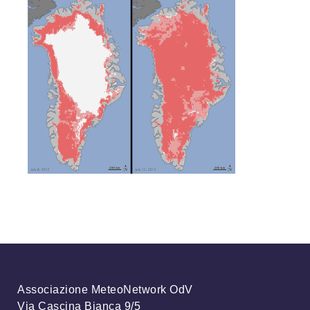
Associazione MeteoNetwork OdV
Via Cascina Bianca 9/5