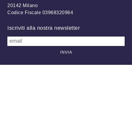
20142 Milano
Codice Fiscale 03968320964
Iscriviti alla nostra newsletter
info@meteonetwork.it
Follow us
/
FB
TW
Always looking at the sky
Associazione MeteoNetwork OdV - Via Cascina Bianca, 9/5 20142
Milano (MI) - CF 03968320964 - Licenza
CC-BY 4.0
–
Supporto
-