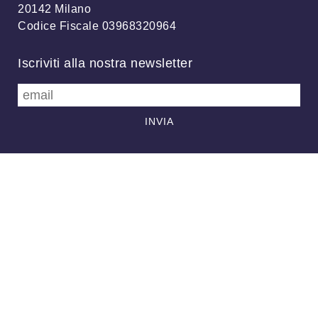
20142 Milano
Codice Fiscale 03968320964
Iscriviti alla nostra newsletter
info@meteonetwork.it
Follow us
/
FB
TW
Always looking at the sky
Associazione MeteoNetwork OdV - Via Cascina Bianca, 9/5 20142
Milano (MI) - CF 03968320964 - Licenza
CC-BY 4.0
–
Supporto
-