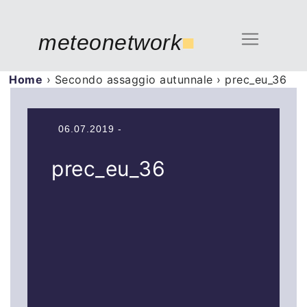
meteonetwork
■
Home
›
Secondo assaggio autunnale
›
prec_eu_36
06.07.2019 -
prec_eu_36