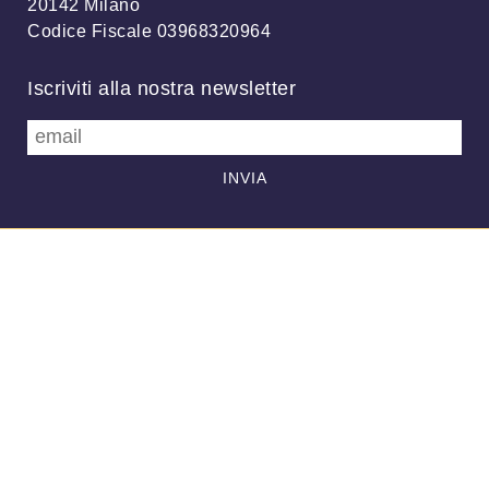
20142 Milano
Codice Fiscale 03968320964
Iscriviti alla nostra newsletter
info@meteonetwork.it
Follow us
/
FB
TW
Always looking at the sky
Associazione MeteoNetwork OdV - Via Cascina Bianca, 9/5 20142
Milano (MI) - CF 03968320964 - Licenza
CC-BY 4.0
–
Supporto
-