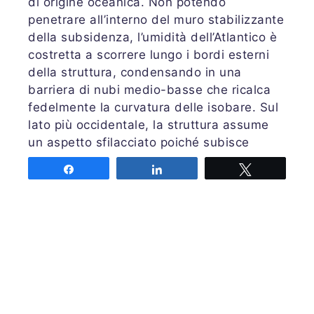
di origine oceanica. Non potendo
penetrare all’interno del muro stabilizzante
della subsidenza, l’umidità dell’Atlantico è
costretta a scorrere lungo i bordi esterni
della struttura, condensando in una
barriera di nubi medio-basse che ricalca
fedelmente la curvatura delle isobare. Sul
lato più occidentale, la struttura assume
un aspetto sfilacciato poiché subisce
l’azione della corrente a getto che scorre
Share
Share
Tweet
ad alta quota, la quale deforma i margini
della nube stirando i cirri lungo la sua
traiettoria.
Osservando contemporaneamente le due
immagini, diventa evidente come la linea
bianca delle isobare sulla carta meteo
funzioni come un binario invisibile per il
vento, e come il vento a sua volta