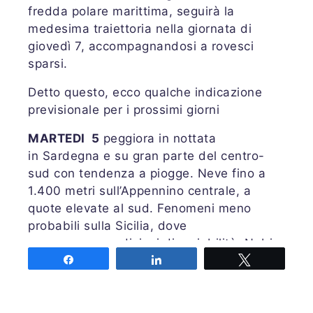
fredda polare marittima, seguirà la
medesima traiettoria nella giornata di
giovedì 7, accompagnandosi a rovesci
sparsi.
Detto questo, ecco qualche indicazione
previsionale per i prossimi giorni
MARTEDI 5
peggiora in nottata
in Sardegna e su gran parte del centro-
sud con tendenza a piogge. Neve fino a
1.400 metri sull’Appennino centrale, a
quote elevate al sud. Fenomeni meno
probabili sulla Sicilia, dove
prevarrannocondizioni di variabilità. Nubi
basse in val Padana con freddo umido,
Share
Share
Tweet
variabilità in Liguria, schiarite sulle Alpi
centro-orientali, brevi nevicate su quelle di