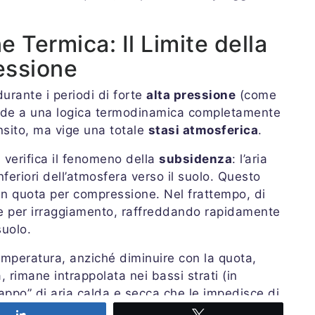
e Termica: Il Limite della
essione
durante i periodi di forte
alta pressione
(come
nde a una logica termodinamica completamente
ansito, ma vige una totale
stasi atmosferica
.
i verifica il fenomeno della
subsidenza
: l’aria
inferiori dell’atmosfera verso il suolo. Questo
 in quota per compressione. Nel frattempo, di
ore per irraggiamento, raffreddando rapidamente
suolo.
temperatura, anziché diminuire con la quota,
 rimane intrappolata nei bassi strati (in
appo” di aria calda e secca che le impedisce di
Share
Tweet