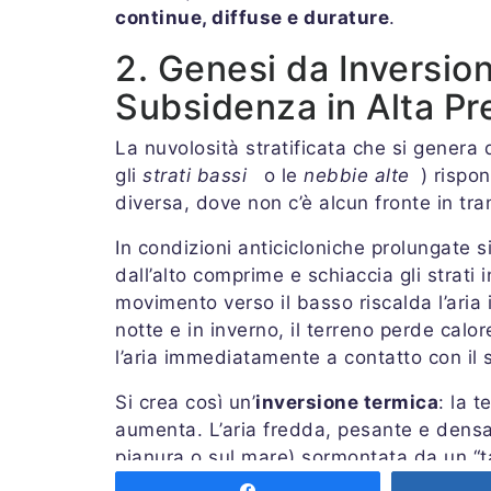
continue, diffuse e durature
.
2. Genesi da Inversion
Subsidenza in Alta Pr
La nuvolosità stratificata che si genera 
gli
strati bassi
o le
nebbie alte
) rispo
diversa, dove non c’è alcun fronte in tr
In condizioni anticicloniche prolungate s
dall’alto comprime e schiaccia gli strati 
movimento verso il basso riscalda l’aria
notte e in inverno, il terreno perde cal
l’aria immediatamente a contatto con il 
Si crea così un’
inversione termica
: la 
aumenta. L’aria fredda, pesante e densa,
pianura o sul mare) sormontata da un “t
salire.
Share