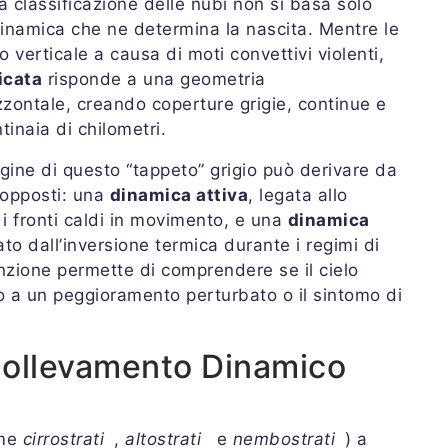
la classificazione delle nubi non si basa solo
 dinamica che ne determina la nascita. Mentre le
 verticale a causa di moti convettivi violenti,
icata
risponde a una geometria
zzontale, creando coperture grigie, continue e
inaia di chilometri.
igine di questo “tappeto” grigio può derivare da
 opposti: una
dinamica attiva
, legata allo
 i fronti caldi in movimento, e una
dinamica
sato dall’inversione termica durante i regimi di
inzione permette di comprendere se il cielo
dio a un peggioramento perturbato o il sintomo di
l Sollevamento Dinamico
ome
cirrostrati
,
altostrati
e
nembostrati
) a