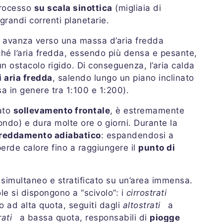
processo
su scala sinottica
(migliaia di
grandi correnti planetarie.
 avanza verso una massa d’aria fredda
ché l’aria fredda, essendo più densa e pesante,
 ostacolo rigido. Di conseguenza, l’aria calda
i aria fredda
, salendo lungo un piano inclinato
 in genere tra 1:100 e 1:200).
mato
sollevamento frontale
, è estremamente
ondo) e dura molte ore o giorni. Durante la
freddamento adiabatico
: espandendosi a
erde calore fino a raggiungere il
punto di
simultaneo e stratificato su un’area immensa.
ole si dispongono a “scivolo”: i
cirrostrati
o ad alta quota, seguiti dagli
altostrati
a
ati
a bassa quota, responsabili di
piogge