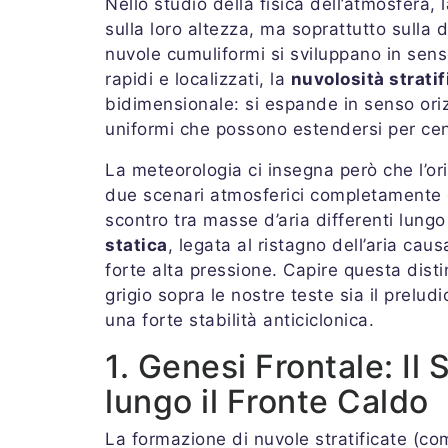
Nello studio della fisica dell’atmosfera, 
sulla loro altezza, ma soprattutto sulla
nuvole cumuliformi si sviluppano in senso
rapidi e localizzati, la
nuvolosità stratif
bidimensionale: si espande in senso ori
uniformi che possono estendersi per cent
La meteorologia ci insegna però che l’or
due scenari atmosferici completamente
scontro tra masse d’aria differenti lungo
statica
, legata al ristagno dell’aria cau
forte alta pressione. Capire questa dist
grigio sopra le nostre teste sia il prelu
una forte stabilità anticiclonica.
1. Genesi Frontale: I
lungo il Fronte Caldo
La formazione di nuvole stratificate (c