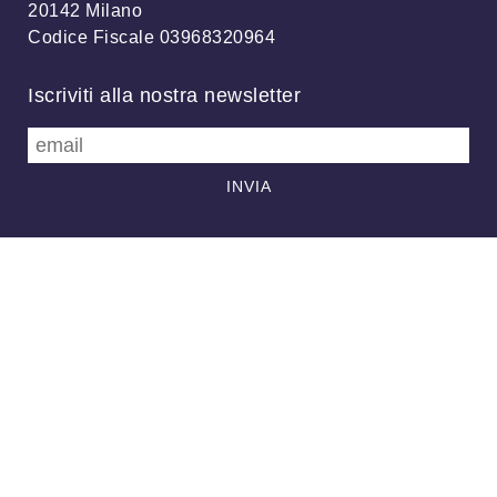
20142 Milano
Codice Fiscale 03968320964
Iscriviti alla nostra newsletter
info@meteonetwork.it
Follow us
/
FB
TW
Always looking at the sky
Associazione MeteoNetwork OdV - Via Cascina Bianca, 9/5 20142
Milano (MI) - CF 03968320964 - Licenza
CC-BY 4.0
–
Supporto
-