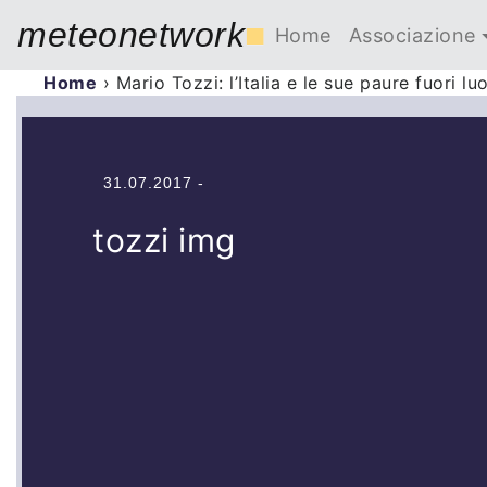
meteonetwork
■
Home
Associazione
Home
›
Mario Tozzi: l’Italia e le sue paure fuori l
31.07.2017 -
tozzi img