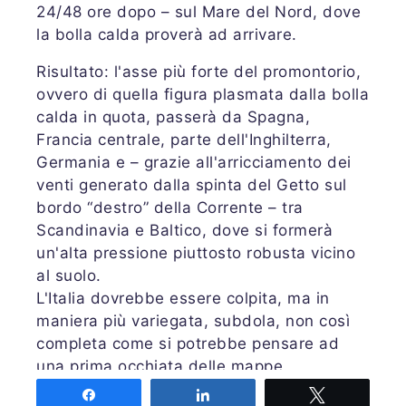
24/48 ore dopo – sul Mare del Nord, dove
la bolla calda proverà ad arrivare.
Risultato: l'asse più forte del promontorio,
ovvero di quella figura plasmata dalla bolla
calda in quota, passerà da Spagna,
Francia centrale, parte dell'Inghilterra,
Germania e – grazie all'arricciamento dei
venti generato dalla spinta del Getto sul
bordo “destro” della Corrente – tra
Scandinavia e Baltico, dove si formerà
un'alta pressione piuttosto robusta vicino
al suolo.
L'Italia dovrebbe essere colpita, ma in
maniera più variegata, subdola, non così
completa come si potrebbe pensare ad
una prima occhiata delle mappe.
Share
Share
Tweet
Le regioni più esposte potrebbero essere