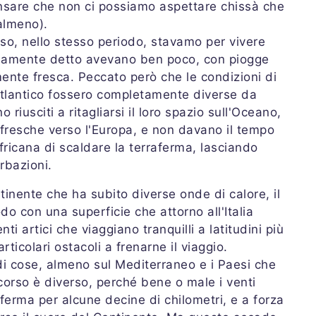
nsare che non ci possiamo aspettare chissà che
almeno).
so, nello stesso periodo, stavamo per vivere
priamente detto avevano ben poco, con piogge
mente fresca. Peccato però che le condizioni di
l'Atlantico fossero completamente diverse da
o riusciti a ritagliarsi il loro spazio sull'Oceano,
 fresche verso l'Europa, e non davano il tempo
africana di scaldare la terraferma, lasciando
rbazioni.
inente che ha subito diverse onde di calore, il
 con una superficie che attorno all'Italia
ti artici che viaggiano tranquilli a latitudini più
ticolari ostacoli a frenarne il viaggio.
i cose, almeno sul Mediterraneo e i Paesi che
scorso è diverso, perché bene o male i venti
aferma per alcune decine di chilometri, e a forza