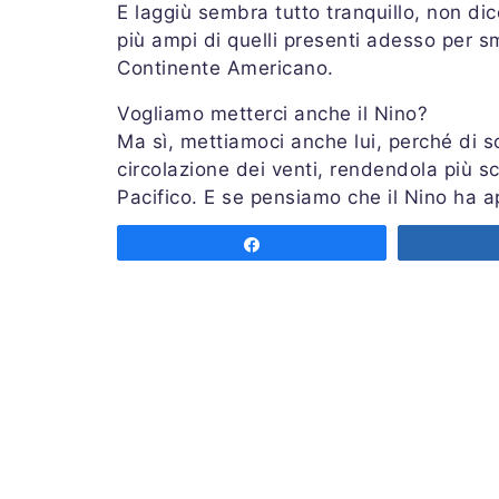
E laggiù sembra tutto tranquillo, non di
più ampi di quelli presenti adesso per 
Continente Americano.
Vogliamo metterci anche il Nino?
Ma sì, mettiamoci anche lui, perché di sol
circolazione dei venti, rendendola più s
Pacifico. E se pensiamo che il Nino ha ap
del ragionamento è immediato.
Share
Insomma, in sostanza, almeno fino ad in
quali cambiamenti: magari un fronte rius
di vento, un temporale, quei 2-3 gradi i
Ma vuol dire accontentarsi davvero di poc
(aumento dell'umidità) che altro. Una volt
calma relativa e bollente attuale.
In linea di massima finché l'aria artica 
parlavamo più su c'è ben poco da fare: l'
Mediterraneo, il mare stesso rimarrà mol