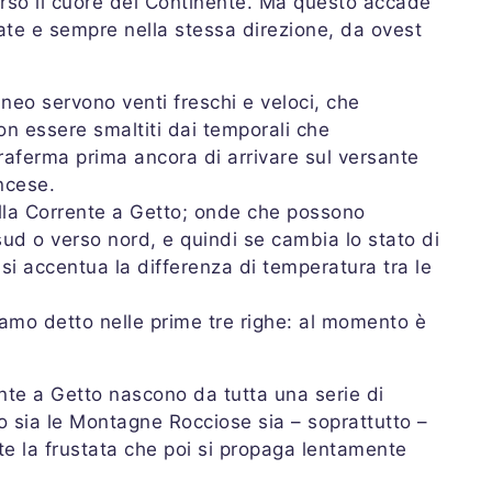
verso il cuore del Continente. Ma questo accade
nate e sempre nella stessa direzione, da ovest
neo servono venti freschi e veloci, che
n essere smaltiti dai temporali che
raferma prima ancora di arrivare sul versante
ncese.
lla Corrente a Getto; onde che possono
sud o verso nord, e quindi se cambia lo stato di
i accentua la differenza di temperatura tra le
amo detto nelle prime tre righe: al momento è
nte a Getto nascono da tutta una serie di
o sia le Montagne Rocciose sia – soprattutto –
te la frustata che poi si propaga lentamente