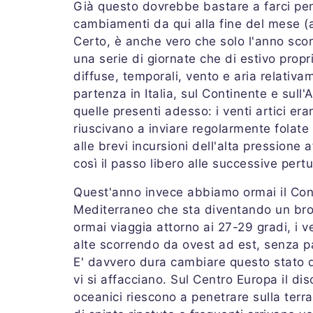
Già questo dovrebbe bastare a farci pe
cambiamenti da qui alla fine del mese (
Certo, è anche vero che solo l'anno scor
una serie di giornate che di estivo pro
diffuse, temporali, vento e aria relativa
partenza in Italia, sul Continente e sul
quelle presenti adesso: i venti artici eran
riuscivano a inviare regolarmente folate
alle brevi incursioni dell'alta pressione 
così il passo libero alle successive pertu
Quest'anno invece abbiamo ormai il Cont
Mediterraneo che sta diventando un brodo
ormai viaggia attorno ai 27-29 gradi, i ven
alte scorrendo da ovest ad est, senza par
E' davvero dura cambiare questo stato d
vi si affacciano. Sul Centro Europa il di
oceanici riescono a penetrare sulla terr