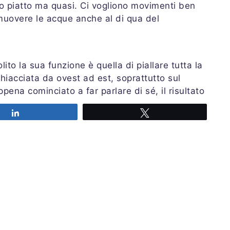
co piatto ma quasi. Ci vogliono movimenti ben
smuovere le acque anche al di qua del
ito la sua funzione è quella di piallare tutta la
chiacciata da ovest ad est, soprattutto sul
pena cominciato a far parlare di sé, il risultato
Share
Tweet
izio agosto non dovrebbero esserci chissà
cirà a sfiorare le Alpi portando qualche folata
n meno su alcune regioni per alcuni giorni …
o, e magari avere più effetti collaterali
a passati gli effetti del fronte si tornerà alla
non riuscirà ad innescare le onde di cui
aria calda di origine subtropicale pervaderà il
to caldo (e questo in ottica autunnale