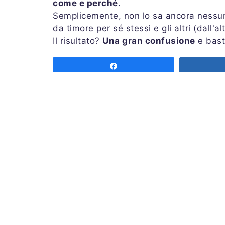
come e perché
.
Semplicemente, non lo sa ancora nessun
da timore per sé stessi e gli altri (dall'a
Il risultato?
Una gran confusione
e bast
Share
Associazione MeteoNetwork OdV
Via Cascina Bianca 9/5
20142 Milano