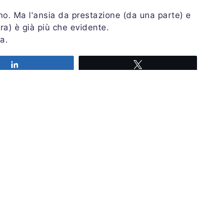
o. Ma l'ansia da prestazione (da una parte) e
ltra) è già più che evidente.
a.
Share
Tweet
Iscriviti alla nostra newsl