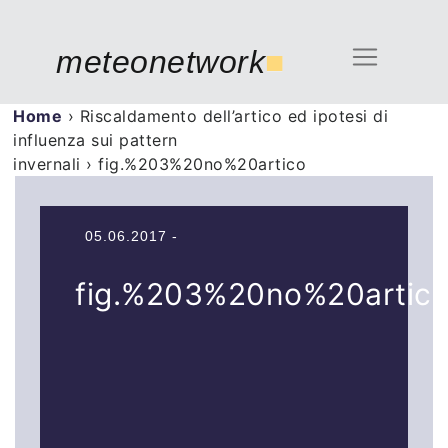
meteonetwork
■
Home
›
Riscaldamento dell’artico ed ipotesi di
influenza sui pattern
invernali
›
fig.%203%20no%20artico
05.06.2017 -
fig.%203%20no%20artic