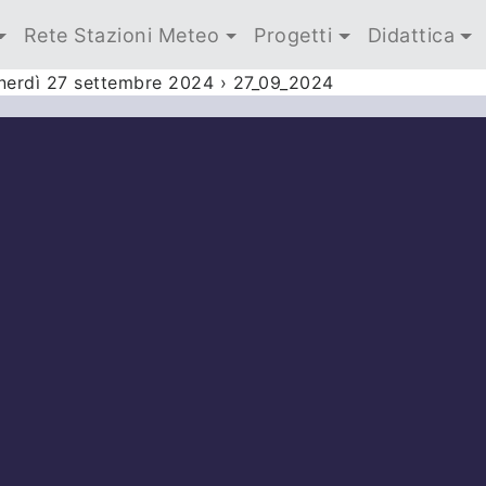
Rete Stazioni Meteo
Progetti
Didattica
enerdì 27 settembre 2024
›
27_09_2024