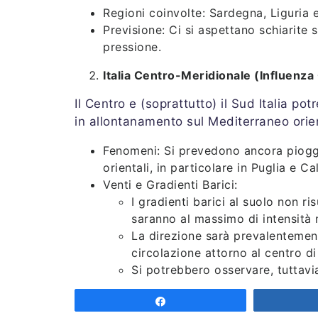
Regioni coinvolte: Sardegna, Liguria 
Previsione: Ci si aspettano schiarite s
pressione.
Italia Centro-Meridionale (Influenza
Il Centro e (soprattutto) il Sud Italia po
in allontanamento sul Mediterraneo orie
Fenomeni: Si prevedono ancora piogge 
orientali, in particolare in Puglia e Ca
Venti e Gradienti Barici:
I gradienti barici al suolo non ris
saranno al massimo di intensità
La direzione sarà prevalenteme
circolazione attorno al centro di
Si potrebbero osservare, tuttavia
coste della Puglia, a causa dell
Share