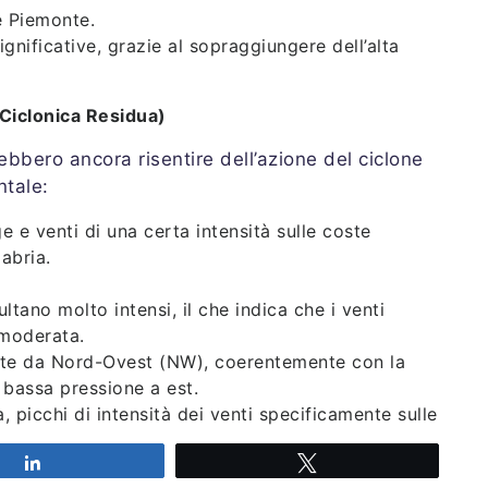
e Piemonte.
ignificative, grazie al sopraggiungere dell’alta
 Ciclonica Residua)
trebbero ancora risentire dell’azione del ciclone
ntale:
e venti di una certa intensità sulle coste
labria.
ultano molto intensi, il che indica che i venti
 moderata.
nte da Nord-Ovest (NW), coerentemente con la
 bassa pressione a est.
, picchi di intensità dei venti specificamente sulle
a sua esposizione al flusso prevalente da NW.
Share
Tweet