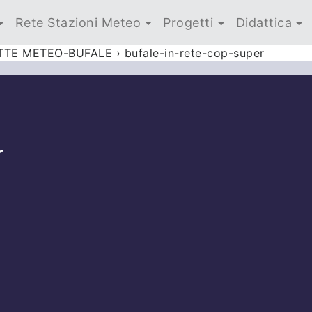
Rete Stazioni Meteo
Progetti
Didattica
UTTE METEO-BUFALE
›
bufale-in-rete-cop-super
r