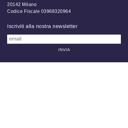
20142 Milano
Codice Fiscale 03968320964
Iscriviti alla nostra newsletter
info@meteonetwork.it
Follow us
/
FB
TW
Always looking at the sky
Associazione MeteoNetwork OdV - Via Cascina Bianca, 9/5 20142
Milano (MI) - CF 03968320964 - Licenza
CC-BY 4.0
–
Supporto
-