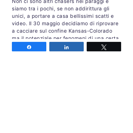
Non ci sono altri chasers nei paraggi e
siamo tra i pochi, se non addirittura gli
unici, a portare a casa bellissimi scatti e
video. Il 30 maggio decidiamo di riprovare
a cacciare sul confine Kansas-Colorado
ma il potenziale per fenomeni di una certa
rilevanza sembra più basso dei giorni
Share
Share
Tweet
precedenti. Nel pomeriggio ci spostiamo
tra Campo e Kit Carson, CO per seguire le
prime celle che mostrano una discreta
riflettività al radar. Il pomeriggio di caccia
ci appare inizialmente abbastanza
movimentato. Inseguiamo, o meglio
veniamo inseguiti, dal fronte delle
precipitazioni della cella più meridionale
del sistema che si intensifica sempre di più
con il passare dei minuti. Produce dei
downbursts secchi ai quali fatichiamo non