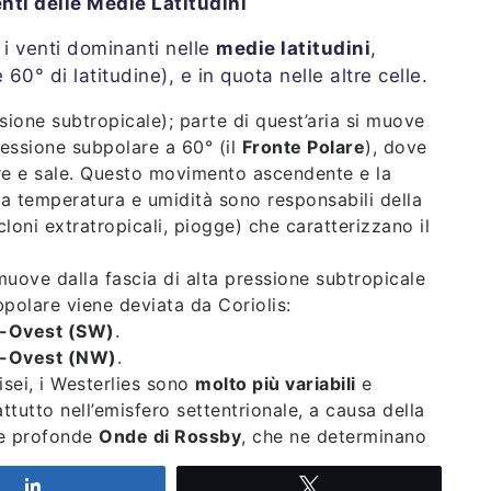
enti delle Medie Latitudini
 i venti dominanti nelle
medie latitudini
,
 60° di latitudine), e in quota nelle altre celle.
sione subtropicale); parte di quest’aria si muove
ressione subpolare a 60° (il
Fronte Polare
), dove
lare e sale. Questo movimento ascendente e la
sa temperatura e umidità sono responsabili della
loni extratropicali, piogge) che caratterizzano il
 muove dalla fascia di alta pressione subtropicale
bpolare viene deviata da Coriolis:
-Ovest (SW)
.
-Ovest (NW)
.
isei, i Westerlies sono
molto più variabili
e
rattutto nell’emisfero settentrionale, a causa della
le profonde
Onde di Rossby
, che ne determinano
intensi e costanti nell’emisfero australe (dove le
Share
Tweet
trito), dove prendono nomi suggestivi come i