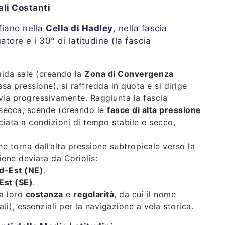
ali Costanti
fiano nella
Cella di Hadley
, nella fascia
ore e i 30° di latitudine (la fascia
umida sale (creando la
Zona di Convergenza
ssa pressione), si raffredda in quota e si dirige
devia progressivamente. Raggiunta la fascia
i secca, scende (creando le
fasce di alta pressione
ciata a condizioni di tempo stabile e secco,
che torna dall’alta pressione subtropicale verso la
iene deviata da Coriolis:
d-Est (NE)
.
Est (SE)
.
la loro
costanza
e
regolarità
, da cui il nome
i), essenziali per la navigazione a vela storica.