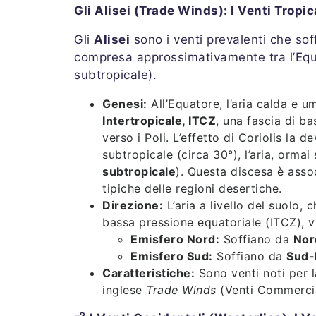
Gli Alisei (Trade Winds): I Venti Tropic
Gli
Alisei
sono i venti prevalenti che sof
compresa approssimativamente tra l’Equat
subtropicale).
Genesi:
All’Equatore, l’aria calda e 
Intertropicale, ITCZ
, una fascia di ba
verso i Poli. L’effetto di Coriolis la 
subtropicale (circa 30°), l’aria, orma
subtropicale
). Questa discesa è asso
tipiche delle regioni desertiche.
Direzione:
L’aria a livello del suolo, 
bassa pressione equatoriale (ITCZ), v
Emisfero Nord:
Soffiano da
Nor
Emisfero Sud:
Soffiano da
Sud-
Caratteristiche:
Sono venti noti per 
inglese
Trade Winds
(Venti Commercial