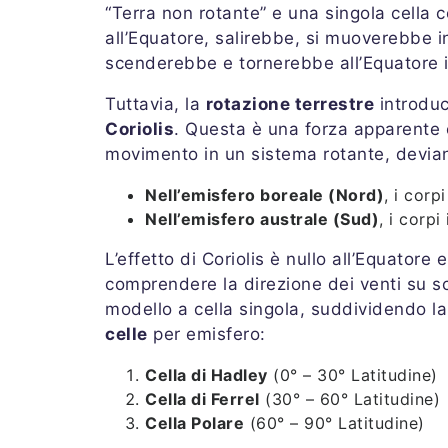
“Terra non rotante” e una singola cella co
all’Equatore, salirebbe, si muoverebbe in
scenderebbe e tornerebbe all’Equatore i
Tuttavia, la
rotazione terrestre
introdu
Coriolis
. Questa è una forza apparente c
movimento in un sistema rotante, deviand
Nell’emisfero boreale (Nord)
, i cor
Nell’emisfero australe (Sud)
, i corp
L’effetto di Coriolis è nullo all’Equatore
comprendere la direzione dei venti su sc
modello a cella singola, suddividendo la
celle
per emisfero:
Cella di Hadley
(0° – 30° Latitudine)
Cella di Ferrel
(30° – 60° Latitudine)
Cella Polare
(60° – 90° Latitudine)