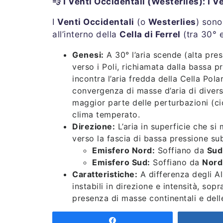
💨 I Venti Occidentali (Westerlies): I V
I
Venti Occidentali
(o
Westerlies
) sono
all’interno della
Cella di Ferrel
(tra 30° e
Genesi:
A 30° l’aria scende (alta pres
verso i Poli, richiamata dalla bassa p
incontra l’aria fredda della Cella Po
convergenza di masse d’aria di diver
maggior parte delle perturbazioni (cic
clima temperato.
Direzione:
L’aria in superficie che si
verso la fascia di bassa pressione su
Emisfero Nord:
Soffiano da
Sud
Emisfero Sud:
Soffiano da
Nord
Caratteristiche:
A differenza degli Al
instabili in direzione e intensità, sop
presenza di masse continentali e del
le oscillazioni. Sono particolarmente 
Share
grandi masse oceaniche riducono l’at