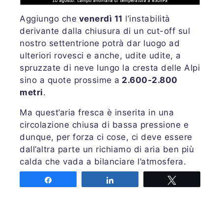
Aggiungo che
venerdì 11
l’instabilità
derivante dalla chiusura di un cut-off sul
nostro settentrione potrà dar luogo ad
ulteriori rovesci e anche, udite udite, a
spruzzate di neve lungo la cresta delle Alpi
sino a quote prossime a
2.600-2.800
metri
.
Ma quest’aria fresca è inserita in una
circolazione chiusa di bassa pressione e
dunque, per forza ci cose, ci deve essere
dall’altra parte un richiamo di aria ben più
calda che vada a bilanciare l’atmosfera.
Questo per
la legge fisica della continuità
Share
Share
Tweet
della massa,
la quale dispone che in una
porzione atmosferica l’aria che esce da
una parte deve essere rimpiazzata da altra