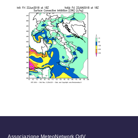
Associazione MeteoNetwork OdV