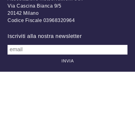
Via Cascina Bianca 9/5
20142 Milano
Codice Fiscale 03968320964
Iscriviti alla nostra newsletter
info@meteonetwork.it
Follow us
/
FB
TW
Always looking at the sky