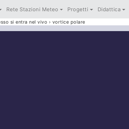
Rete Stazioni Meteo
Progetti
Didattica
esso si entra nel vivo
›
vortice polare