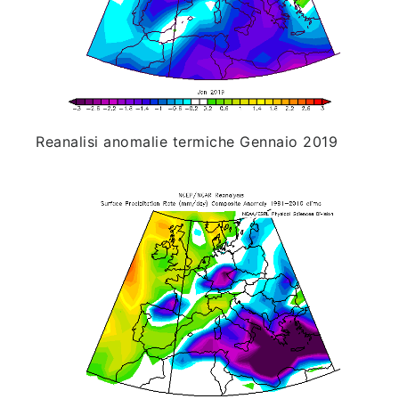
Reanalisi anomalie termiche Gennaio 2019