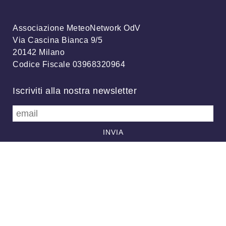
Associazione MeteoNetwork OdV
Via Cascina Bianca 9/5
20142 Milano
Codice Fiscale 03968320964
Iscriviti alla nostra newsletter
info@meteonetwork.it
Follow us
/
FB
TW