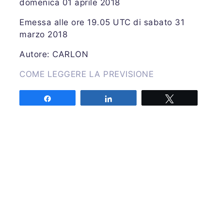
domenica 01 aprile 2018
Emessa alle ore 19.05 UTC di sabato 31
marzo 2018
Autore: CARLON
COME LEGGERE LA PREVISIONE
Share
Share
Tweet
Associazione MeteoNetwork OdV
Via Cascina Bianca 9/5
20142 Milano