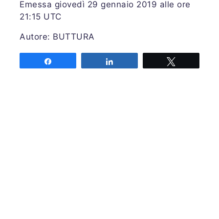
Emessa giovedì 29 gennaio 2019 alle ore
21:15 UTC
Autore: BUTTURA
Share
Share
Tweet
Associazione MeteoNetwork OdV
Via Cascina Bianca 9/5
20142 Milano
Codice Fiscale 03968320964
Iscriviti alla nostra newsletter