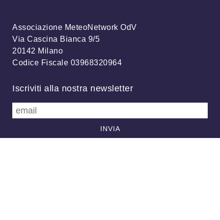
Associazione MeteoNetwork OdV
Via Cascina Bianca 9/5
20142 Milano
Codice Fiscale 03968320964
Iscriviti alla nostra newsletter
info@meteonetwork.it
Follow us
/
FB
TW