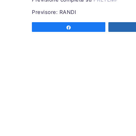
Previsore: RANDI
Share
Associazione MeteoNetwork OdV
Via Cascina Bianca 9/5
20142 Milano
Codice Fiscale 03968320964