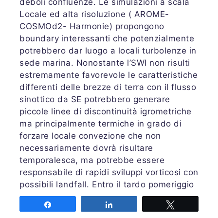
deboli confluenze. Le simulazioni a scala
Locale ed alta risoluzione ( AROME-
COSMOd2- Harmonie) propongono
boundary interessanti che potenzialmente
potrebbero dar luogo a locali turbolenze in
sede marina. Nonostante l’SWI non risulti
estremamente favorevole le caratteristiche
differenti delle brezze di terra con il flusso
sinottico da SE potrebbero generare
piccole linee di discontinuità igrometriche
ma principalmente termiche in grado di
forzare locale convezione che non
necessariamente dovrà risultare
temporalesca, ma potrebbe essere
responsabile di rapidi sviluppi vorticosi con
possibili landfall. Entro il tardo pomeriggio
la ventilazione da SE divverrà
Share
Share
Tweet
predominante rendendo meno probabile la