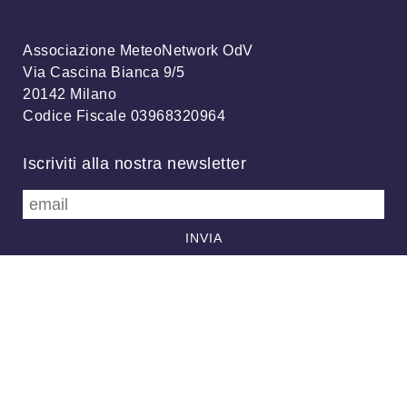
Associazione MeteoNetwork OdV
Via Cascina Bianca 9/5
20142 Milano
Codice Fiscale 03968320964
Iscriviti alla nostra newsletter
info@meteonetwork.it
Follow us
/
FB
TW