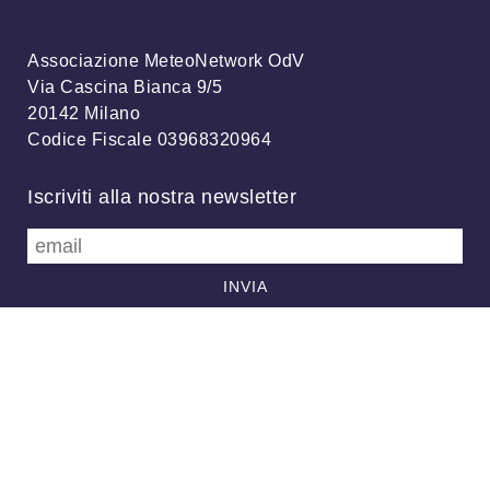
Associazione MeteoNetwork OdV
Via Cascina Bianca 9/5
20142 Milano
Codice Fiscale 03968320964
Iscriviti alla nostra newsletter
info@meteonetwork.it
Follow us
/
FB
TW