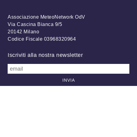
Associazione MeteoNetwork OdV
Via Cascina Bianca 9/5
20142 Milano
Codice Fiscale 03968320964
Iscriviti alla nostra newsletter
info@meteonetwork.it
Follow us
/
FB
TW