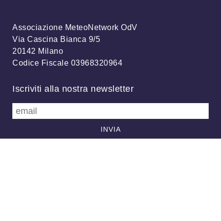
Associazione MeteoNetwork OdV
Via Cascina Bianca 9/5
20142 Milano
Codice Fiscale 03968320964
Iscriviti alla nostra newsletter
info@meteonetwork.it
Follow us
/
FB
TW