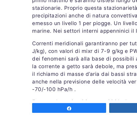
primo mattino e saranno distesi lungo d
stazionarie. Proprio questa stazionariet
precipitazioni anche di natura convettiv
emesso un livello 1 per piogge. Un livel
marine. Nei settori interni appenninici il
Correnti meridionali garantiranno per tu
J/kg), con valori di mixr di 7-9 g/kg e 
dei fenomeni sarà alla base di possibili
la corrente a getto sarà debole, ma pres
il richiamo di masse d’aria dai bassi str
anche nella previsione delle velocità ve
-70/-100 hPa/h .
Emessa domenica 08 marzo 2021 alle o
Share
Previsore: CARPENTARI