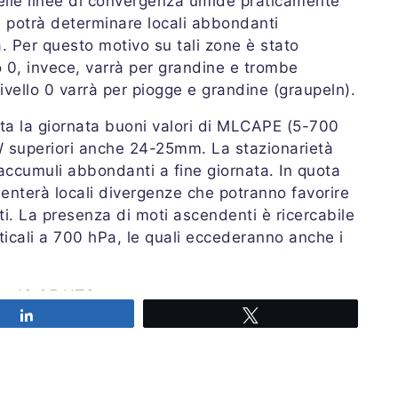
elle linee di convergenza umide praticamente
à potrà determinare locali abbondanti
a. Per questo motivo su tali zone è stato
lo 0, invece, varrà per grandine e trombe
 livello 0 varrà per piogge e grandine (graupeln).
tta la giornata buoni valori di MLCAPE (5-700
PW superiori anche 24-25mm. La stazionarietà
 accumuli abbondanti a fine giornata. In quota
enterà locali divergenze che potranno favorire
ati. La presenza di moti ascendenti è ricercabile
rticali a 700 hPa, le quali eccederanno anche i
re 19:05 UTC
Share
Tweet