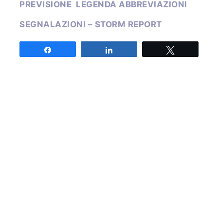
PREVISIONE
LEGENDA ABBREVIAZIONI
SEGNALAZIONI – STORM REPORT
Emessa venerdì 09 agosto 2019 alle ore
Share
Share
Tweet
14:30 UTC
Autore: CARPENTARI
Share
Share
Tweet
Associazione MeteoNetwork OdV
Via Cascina Bianca 9/5
20142 Milano