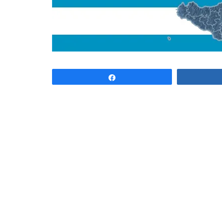
Share
Associazione MeteoNetwork OdV
Via Cascina Bianca 9/5