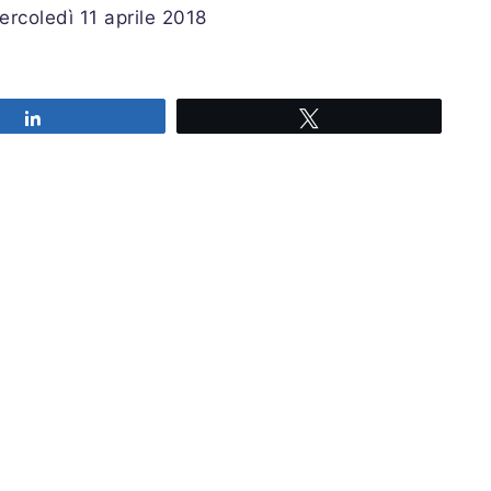
ercoledì 11 aprile 2018
Share
Tweet
Iscriviti alla nostra newsl