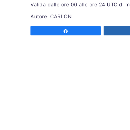
Valida dalle ore 00 alle ore 24 UTC di m
Autore: CARLON
Share
Associazione MeteoNetwork OdV
Via Cascina Bianca 9/5
20142 Milano
Codice Fiscale 03968320964