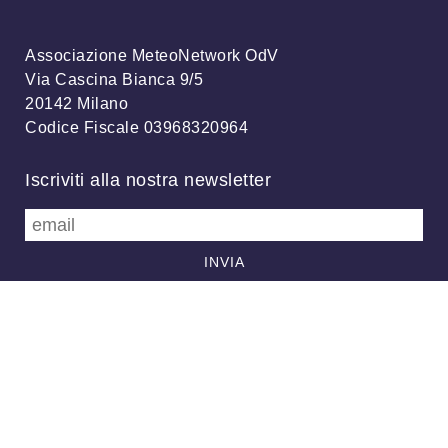
Associazione MeteoNetwork OdV
Via Cascina Bianca 9/5
20142 Milano
Codice Fiscale 03968320964
Iscriviti alla nostra newsletter
info@meteonetwork.it
Follow us
/
FB
TW