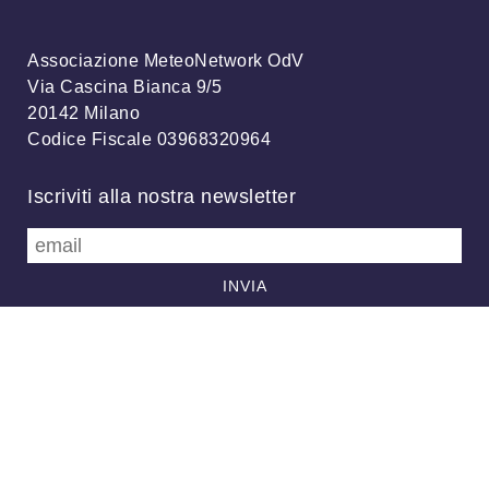
Associazione MeteoNetwork OdV
Via Cascina Bianca 9/5
20142 Milano
Codice Fiscale 03968320964
Iscriviti alla nostra newsletter
info@meteonetwork.it
Follow us
/
FB
TW