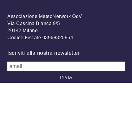
Associazione MeteoNetwork OdV
Via Cascina Bianca 9/5
20142 Milano
Codice Fiscale 03968320964
Iscriviti alla nostra newsletter
info@meteonetwork.it
Follow us
/
FB
TW