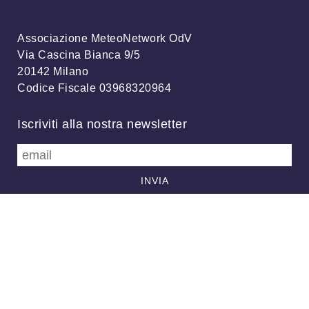
Associazione MeteoNetwork OdV
Via Cascina Bianca 9/5
20142 Milano
Codice Fiscale 03968320964
Iscriviti alla nostra newsletter
info@meteonetwork.it
Follow us
/
FB
TW