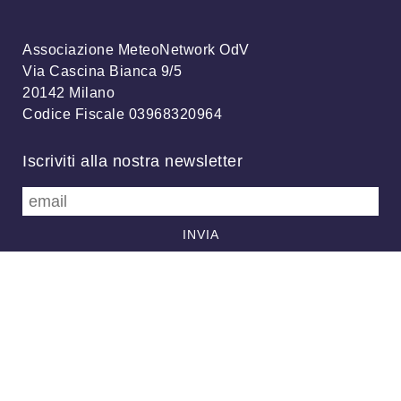
Associazione MeteoNetwork OdV
Via Cascina Bianca 9/5
20142 Milano
Codice Fiscale 03968320964
Iscriviti alla nostra newsletter
info@meteonetwork.it
Follow us
/
FB
TW