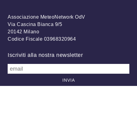
Associazione MeteoNetwork OdV
Via Cascina Bianca 9/5
20142 Milano
Codice Fiscale 03968320964
Iscriviti alla nostra newsletter
info@meteonetwork.it
Follow us
/
FB
TW