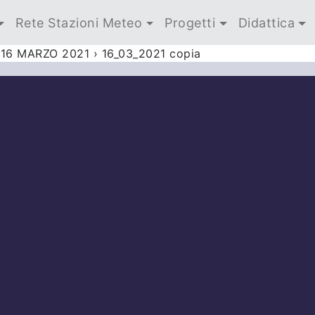
Rete Stazioni Meteo
Progetti
Didattica
16 MARZO 2021
›
16_03_2021 copia