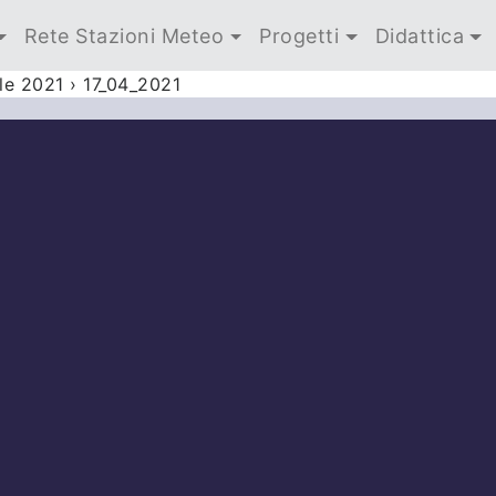
Rete Stazioni Meteo
Progetti
Didattica
le 2021
›
17_04_2021