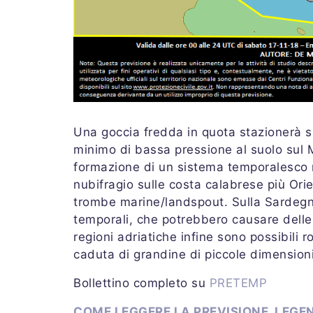
Una goccia fredda in quota stazionerà sul
minimo di bassa pressione al suolo sul M
formazione di un sistema temporalesco 
nubifragio sulle costa calabrese più Orie
trombe marine/landspout. Sulla Sardegna 
temporali, che potrebbero causare delle 
regioni adriatiche infine sono possibili r
caduta di grandine di piccole dimension
Bollettino completo su
PRETEMP
COME LEGGERE LA PREVISIONE
LEGEN