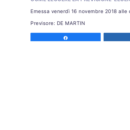
Emessa venerdì 16 novembre 2018 alle
Previsore: DE MARTIN
Share
Associazione MeteoNetwork OdV
Via Cascina Bianca 9/5
20142 Milano