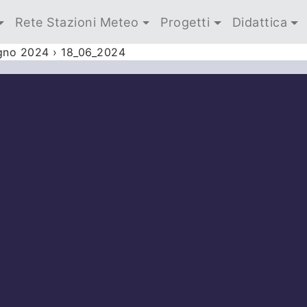
Rete Stazioni Meteo
Progetti
Didattica
ugno 2024
›
18_06_2024