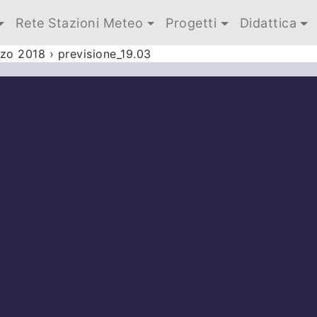
Rete Stazioni Meteo
Progetti
Didattica
rzo 2018
›
previsione_19.03