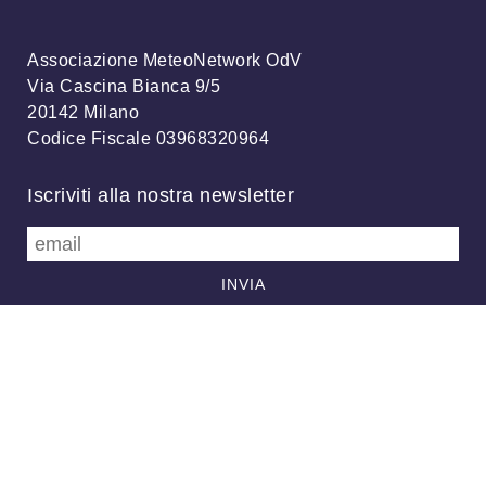
Associazione MeteoNetwork OdV
Via Cascina Bianca 9/5
20142 Milano
Codice Fiscale 03968320964
Iscriviti alla nostra newsletter
info@meteonetwork.it
Follow us
/
FB
TW